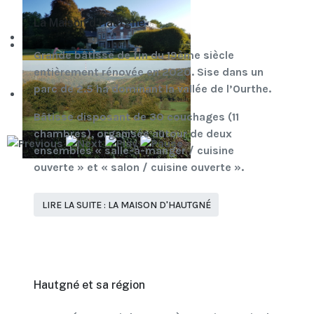
La Maison d'Hautgné
Grande bâtisse de fin du 19ème siècle
entièrement rénovée en 2020. Sise dans un
parc de 2.5 ha dominant la vallée de l’Ourthe.
Bâtisse disposant de 30 couchages (11
chambres), organisée autour de deux
ensembles « salle-à-manger / cuisine
ouverte » et « salon / cuisine ouverte ».
LIRE LA SUITE : LA MAISON D'HAUTGNÉ
Hautgné et sa région