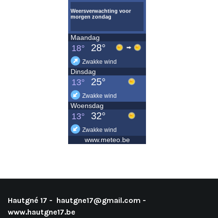
Hautgné 17 -
hautgne17@gmail.com
-
www.hautgne17.be