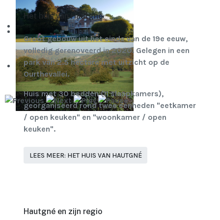
Het huis van Hautgné
Groot gebouw uit het einde van de 19e eeuw,
volledig gerenoveerd in 2020. Gelegen in een
park van 2.5 hectare met uitzicht op de
Ourthevallei.
Huis met 30 bedden (11 slaapkamers),
georganiseerd rond twee eenheden "eetkamer
/ open keuken" en "woonkamer / open
keuken".
LEES MEER: HET HUIS VAN HAUTGNÉ
Hautgné en zijn regio