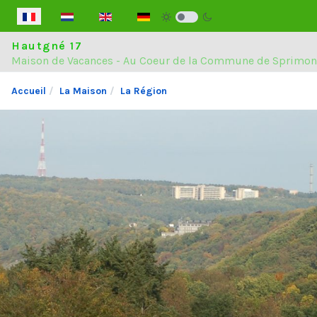
Sélectionnez votre langue
Hautgné 17
Maison de Vacances - Au Coeur de la Commune de Sprimon
Accueil
La Maison
La Région
La Maison
La Région
Localisation