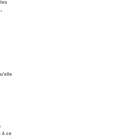
bles
,
u'elle
s
 à ce