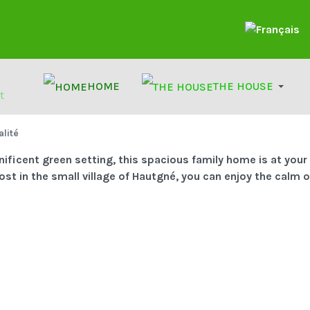
Select your la
HOME
THE HOUSE
t
alité
gnificent green setting, this spacious family home is at you
ost in the small village of Hautgné, you can enjoy the calm o