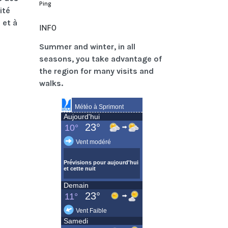
Ping
ité
 et à
INFO
Summer and winter, in all
seasons, you take advantage of
the region for many visits and
walks.