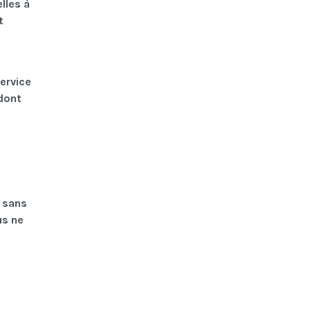
lles à
t
ervice
dont
r sans
us ne