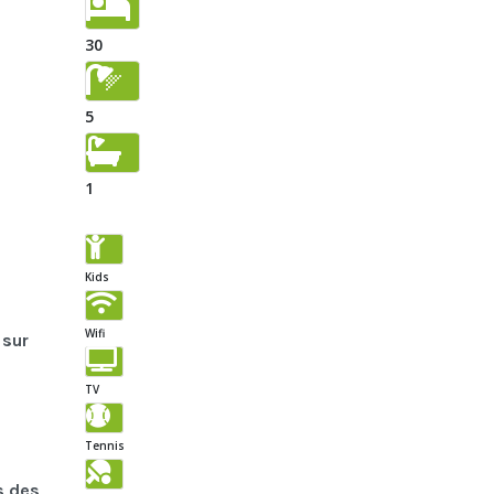
30
5
1
Kids
Wifi
 sur
TV
Tennis
s des