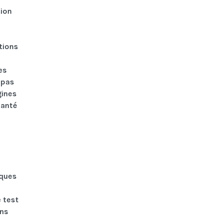
tion
ations
es
 pas
gines
santé
iques
e test
ons