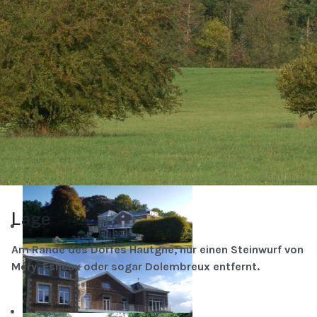
Verfügbarkeit und Reservierungen
360°
Lage
Am Rande des Dorfes Hautgné, nur einen Steinwurf von
Méry, Esneux oder sogar Dolembreux entfernt.