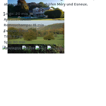
aber auch von den Bahnhöfen Méry und Esneux.
Liège: 20 min
Aywaille: 15 min
Remouchamps: 15 min
Esneux: 7 min
Tilff: 5 min
Spa: 30 min
Bastogne: 50 min