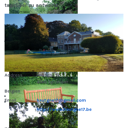
tagsüber zu antworten.
Address
Hautgné 17
4140 Sprimont
Belgien
Email
hautgne17@gmail.com
http://www.hautgne17.be