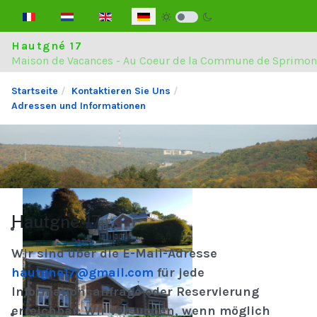
Sprache auswählen
Hautgné 17
Maison de Vacances - Au Coeur de la Commune de Sprimon
Startseite
Kontaktieren Sie Uns
Adressen und Informationen
Hautgné 17
Wir sind über die E-Mail-Adresse
hautgne17@gmail.com
für jede
Informationsanfrage oder Reservierung
erreichbar. Wir versuchen, wenn möglich